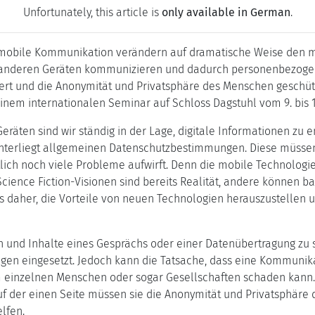
Unfortunately, this article is
only available in German
.
e mobile Kommunikation verändern auf dramatische Weise den m
 anderen Geräten kommunizieren und dadurch personenbezogen
rt und die Anonymität und Privatsphäre des Menschen geschüt
einem internationalen Seminar auf Schloss Dagstuhl vom 9. bis 1
räten sind wir ständig in der Lage, digitale Informationen zu
e unterliegt allgemeinen Datenschutzbestimmungen. Diese müsse
tlich noch viele Probleme aufwirft. Denn die mobile Technologi
 Science Fiction-Visionen sind bereits Realität, andere können b
es daher, die Vorteile von neuen Technologien herauszustellen
 und Inhalte eines Gesprächs oder einer Datenübertragung zu s
en eingesetzt. Jedoch kann die Tatsache, dass eine Kommunika
m einzelnen Menschen oder sogar Gesellschaften schaden kann.
Auf der einen Seite müssen sie die Anonymität und Privatsphäre
lfen.