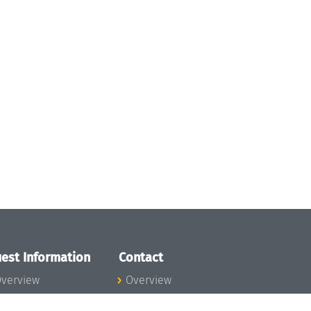
est Information
Contact
verview
Overview
lanning your visit