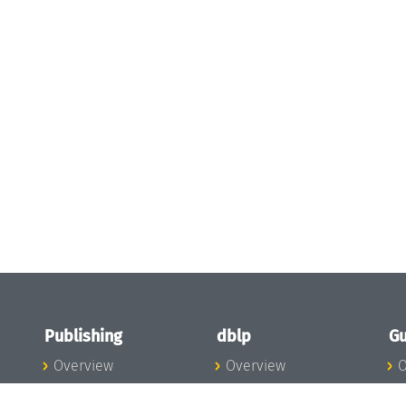
Publishing
dblp
Gu
Overview
Overview
O
To the Publications
To dblp.org
P