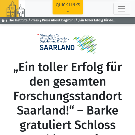
TOP
QUICK LINKS
The Institute
Press
Press About Dagstuhl
„Ein toller Erfolg für den gesamten Forschungsstandort Saarland!“ – Barke gratuliert Schloss Dagstuhl zur weiteren Förderung
„Ein toller Erfolg für
den gesamten
Forschungsstandort
Saarland!“ – Barke
gratuliert Schloss