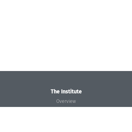
The Institute
Overview
News
Concept and Organization
Team