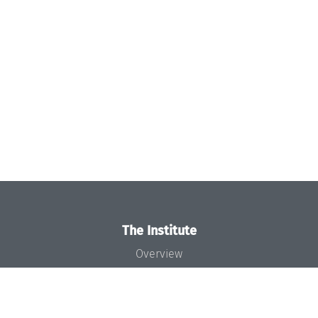
The Institute
Overview
News
Concept and Organization
Team