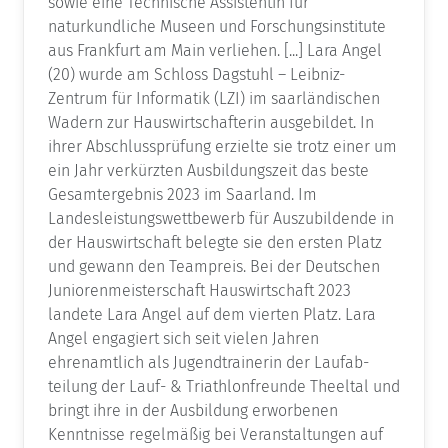
sowie eine Technische Assistentin für
naturkundliche Museen und Forschungsinstitute
aus Frankfurt am Main verliehen. [...] Lara Angel
(20) wurde am Schloss Dagstuhl – Leibniz-
Zentrum für Informatik (LZI) im saarländischen
Wadern zur Hauswirtschafterin ausgebildet. In
ihrer Abschlussprüfung er­zielte sie trotz einer um
ein Jahr verkürzten Ausbildungszeit das beste
Gesamtergebnis 2023 im Saarland. Im
Landesleistungswettbewerb für Auszubildende in
der Hauswirt­schaft belegte sie den ersten Platz
und gewann den Teampreis. Bei der Deutschen
Junio­renmeisterschaft Hauswirtschaft 2023
landete Lara Angel auf dem vierten Platz. Lara
Angel engagiert sich seit vielen Jahren
ehrenamtlich als Jugendtrainerin der Laufab­
teilung der Lauf- & Triathlonfreunde Theeltal und
bringt ihre in der Ausbildung erwor­benen
Kenntnisse regelmäßig bei Veranstaltungen auf