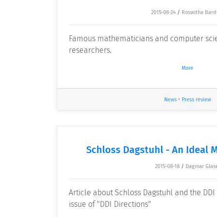
2015-08-24
/
Roswitha Bard
Famous mathematicians and computer scie
researchers.
More
News
•
Press review
Schloss Dagstuhl - An Ideal 
2015-08-18
/
Dagmar Glas
Article about Schloss Dagstuhl and the DDI 
issue of "DDI Directions"