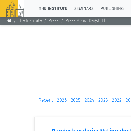
TOP
THE INSTITUTE
SEMINARS
PUBLISHING
The Institute
Press
Press About Dagstuhl
Recent
2026
2025
2024
2023
2022
20
Bundeskanzlerin: Nationaler I