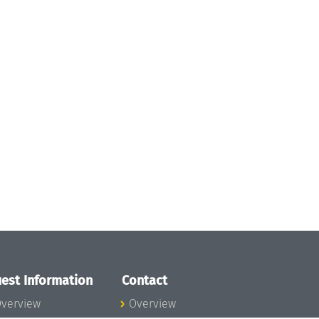
est Information
Contact
verview
Overview