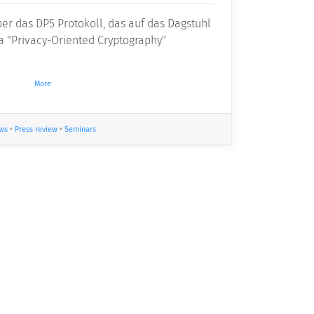
er das DP5 Protokoll, das auf das Dagstuhl
"Privacy-Oriented Cryptography"
More
ws
•
Press review
•
Seminars