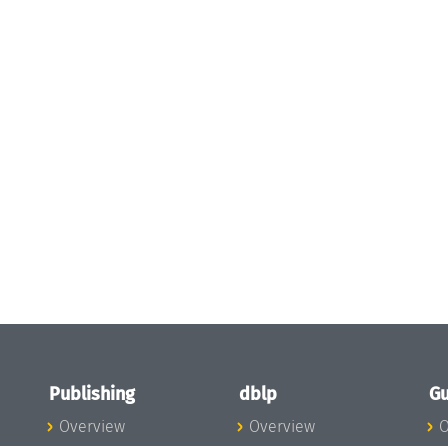
Publishing
dblp
Gu
Overview
Overview
O