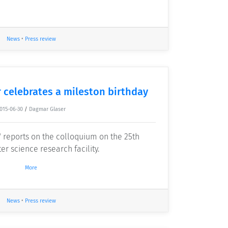
News
•
Press review
 celebrates a mileston birthday
015-06-30
/
Dagmar Glaser
 reports on the colloquium on the 25th
r science research facility.
More
News
•
Press review