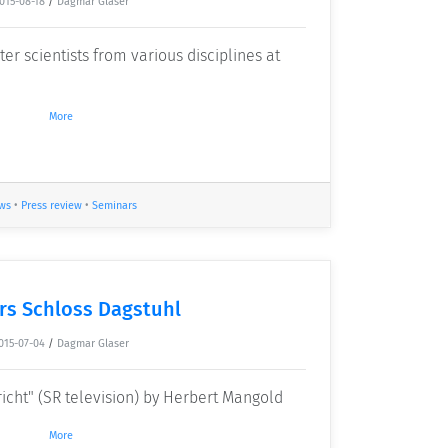
015-08-18
/
Dagmar Glaser
r scientists from various disciplines at
More
ws
•
Press review
•
Seminars
rs Schloss Dagstuhl
015-07-04
/
Dagmar Glaser
richt" (SR television) by Herbert Mangold
More