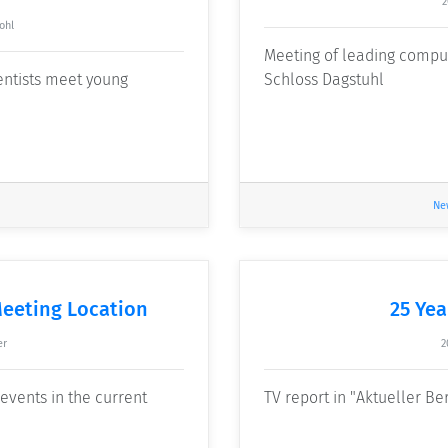
2
ohl
Meeting of leading compute
ntists meet young
Schloss Dagstuhl
Ne
Meeting Location
25 Yea
er
2
events in the current
TV report in "Aktueller Be