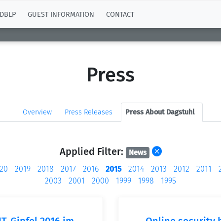
DBLP
GUEST INFORMATION
CONTACT
Press
Overview
Press Releases
Press About Dagstuhl
Applied Filter:
News
20
2019
2018
2017
2016
2015
2014
2013
2012
2011
2003
2001
2000
1999
1998
1995
T-Gipfel 2016 im
Online security 