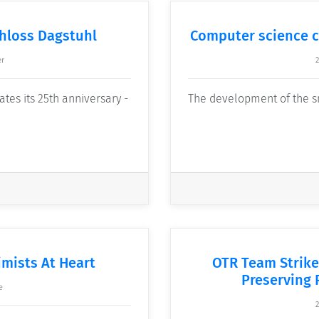
chloss Dagstuhl
Computer science c
er
2
tes its 25th anniversary -
The development of the sma
imists At Heart
OTR Team Strike
Preserving 
e
2