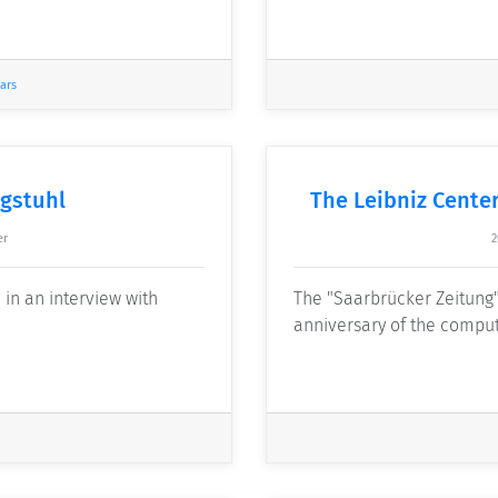
ars
agstuhl
The Leibniz Center
er
2
 in an interview with
The "Saarbrücker Zeitung"
anniversary of the compute