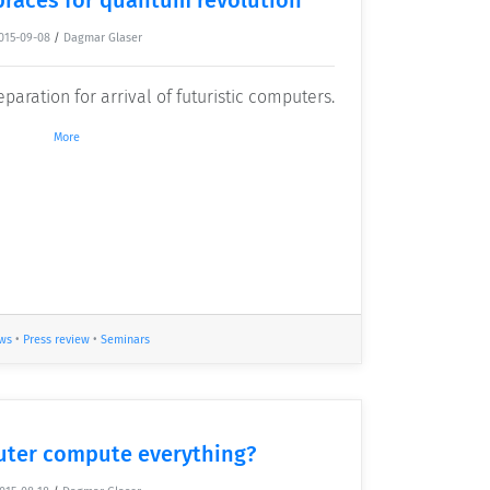
015-09-08
/
Dagmar Glaser
eparation for arrival of futuristic computers.
More
ws
•
Press review
•
Seminars
ter compute everything?