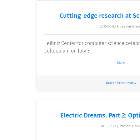
Cutting-edge research at S
2015-06-22
/
Dagmar Glas
Leibniz Center for computer science celebra
colloquium on July 3
More
News
•
Press review
Electric Dreams, Part 2: Opt
2015-02-27
/
Michael Gerk