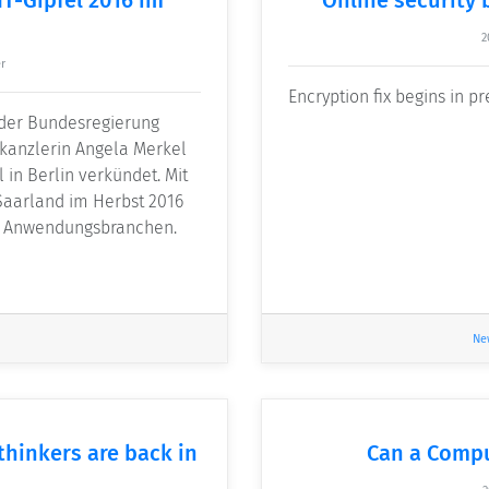
2
r
Encryption fix begins in pr
l der Bundesregierung
skanzlerin Angela Merkel
 in Berlin verkündet. Mit
Saarland im Herbst 2016
en Anwendungsbranchen.
Ne
thinkers are back in
Can a Compu