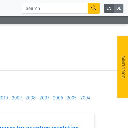
EN
DE
QUICK LINKS
2010
2009
2008
2007
2006
2005
2004
braces for quantum revolution