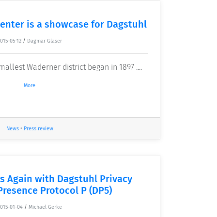
enter is a showcase for Dagstuhl
015-05-12
/
Dagmar Glaser
llest Waderner district began in 1897 ....
More
News
•
Press review
s Again with Dagstuhl Privacy
Presence Protocol P (DP5)
015-01-04
/
Michael Gerke