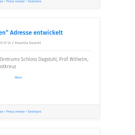
ws
•
Press review
•
Seminars
en“ Adresse entwickelt
10-07-24
/
Roswitha Bardohl
-Zentrums Schloss Dagstuhl, Prof. Wilhelm,
nstkreuz
More
ws
•
Press review
•
Seminars