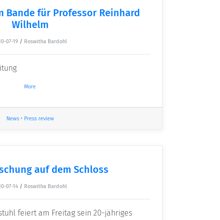
m Bande für Professor Reinhard
Wilhelm
10-07-19
/
Roswitha Bardohl
itung
More
News
•
Press review
rschung auf dem Schloss
10-07-14
/
Roswitha Bardohl
tuhl feiert am Freitag sein 20-jähriges