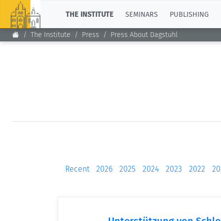
TOP
THE INSTITUTE
SEMINARS
PUBLISHING
The Institute
Press
Press About Dagstuhl
Recent
2026
2025
2024
2023
2022
20
Unterstützung von Schlo