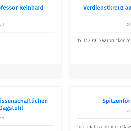
ofessor Reinhard
Verdienstkreuz a
ohl
20
19.07.2010 Saarbrücker Ze
issenschaftlichen
Spitzenfo
 Dagstuhl
20
ohl
Informatikzentrum in Dags