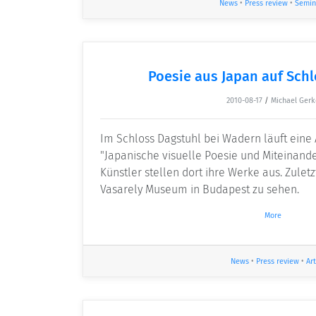
News
•
Press review
•
Semin
Poesie aus Japan auf Sch
2010-08-17
/
Michael Gerk
Im Schloss Dagstuhl bei Wadern läuft eine 
"Japanische visuelle Poesie und Miteinande
Künstler stellen dort ihre Werke aus. Zulet
Vasarely Museum in Budapest zu sehen.
More
News
•
Press review
•
Art