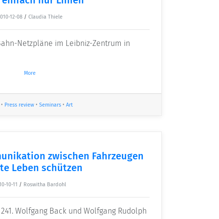
010-12-08
/
Claudia Thiele
-Bahn-Netzpläne im Leibniz-Zentrum in
More
•
Press review
•
Seminars
•
Art
unikation zwischen Fahrzeugen
te Leben schützen
10-10-11
/
Roswitha Bardohl
 241. Wolfgang Back und Wolfgang Rudolph