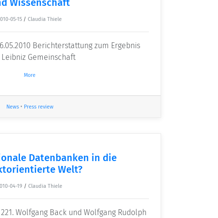
d Wissenschaft
010-05-15
/
Claudia Thiele
16.05.2010 Berichterstattung zum Ergebnis
e Leibniz Gemeinschaft
More
News
•
Press review
ionale Datenbanken in die
torientierte Welt?
010-04-19
/
Claudia Thiele
 221. Wolfgang Back und Wolfgang Rudolph