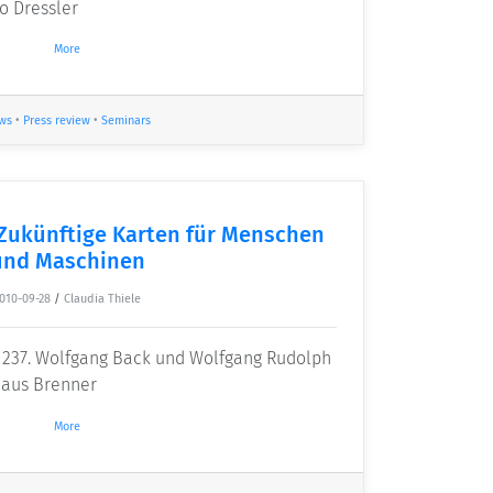
ko Dressler
More
ws
•
Press review
•
Seminars
 Zukünftige Karten für Menschen
und Maschinen
010-09-28
/
Claudia Thiele
 237. Wolfgang Back und Wolfgang Rudolph
Claus Brenner
More