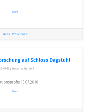
More
News
•
Press review
forschung auf Schloss Dagstuhl
10-07-13
/
Roswitha Bardohl
tionsprofis 13.07.2010
More