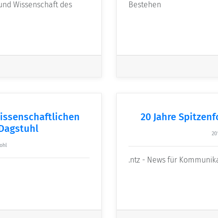
t und Wissenschaft des
Bestehen
issenschaftlichen
20 Jahre Spitzen
 Dagstuhl
20
ohl
.ntz - News für Kommunika