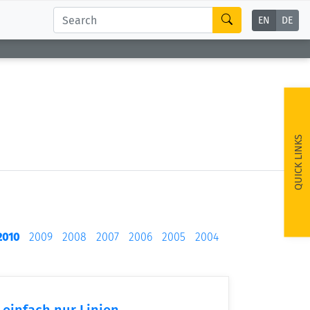
EN
DE
QUICK LINKS
2010
2009
2008
2007
2006
2005
2004
 einfach nur Linien