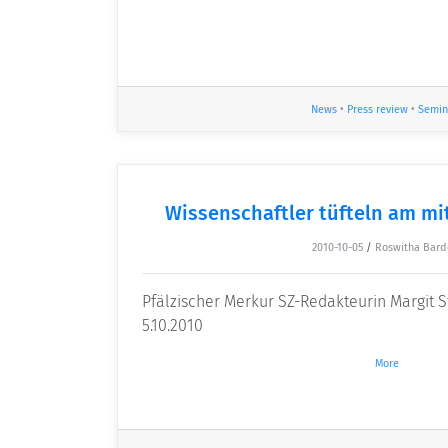
News
•
Press review
•
Semin
Wissenschaftler tüfteln am m
2010-10-05
/
Roswitha Bard
Pfälzischer Merkur SZ-Redakteurin Margit S
5.10.2010
More