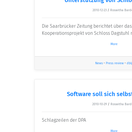
2010-12-23
/
Roswitha Bard
Die Saarbrücker Zeitung berichtet über da
Kooperationsprojekt von Schloss Dagstuhl mi
More
News
•
Press review
•
dbl
Software soll sich selb
2010-10-29
/
Roswitha Bard
Schlagzeilen der DPA
More