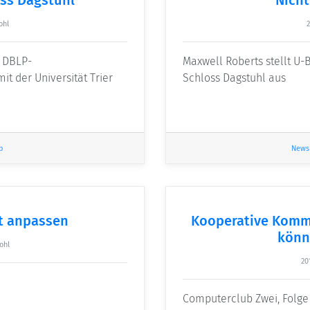
ohl
2
s DBLP-
Maxwell Roberts stellt U
t der Universität Trier
Schloss Dagstuhl aus
p
News
st anpassen
Kooperative Komm
könn
ohl
20
Computerclub Zwei, Folge