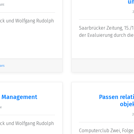
un
ohl
2
ack und Wolfgang Rudolph
Saarbrücker Zeitung, 15./
der Evaluierung durch di
ars
ss Management
Passen relat
objek
le
2
ack und Wolfgang Rudolph
Computerclub Zwei, Folge