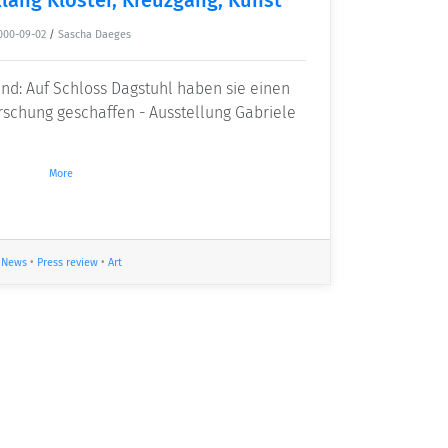
000-09-02
/
Sascha Daeges
ind: Auf Schloss Dagstuhl haben sie einen
rschung geschaffen - Ausstellung Gabriele
More
News
•
Press review
•
Art