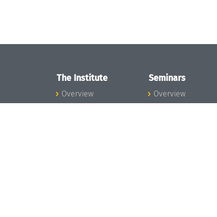
The Institute
Seminars
Overview
Overview
News
Seminar Calendar
Concept and
Seminar News
Organization
Seminar Team
Team
Dagstuhl Seminar
Bodies and Boards
Dagstuhl
Funding and
Perspectives
Financing
GI-Dagstuhl
Projects
Seminars
Press
Summer Schools