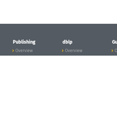
Publishing
dblp
Gu
Overview
Overview
O
To the Publications
To dblp.org
P
Publishing News
dblp News
H
Publishing Team
dblp Team
S
I
s
All Series
dblp Steering
m
LIPIcs
Committee
E
OASIcs
dblp Ethics
C
LITES
Donate to dblp
L
TGDK
A
Dagstuhl Reports