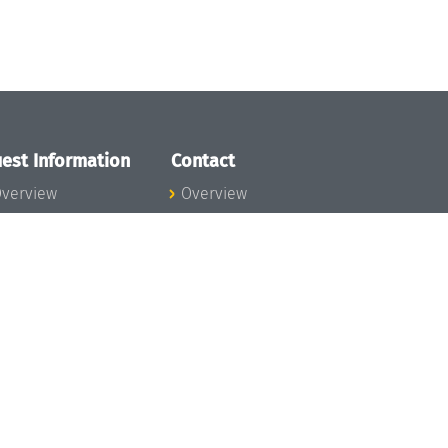
est Information
Contact
verview
Overview
lanning your visit
ow to get to
chloss Dagstuhl
nfection prevention
easures
xpenses
hildcare
ibrary
rt