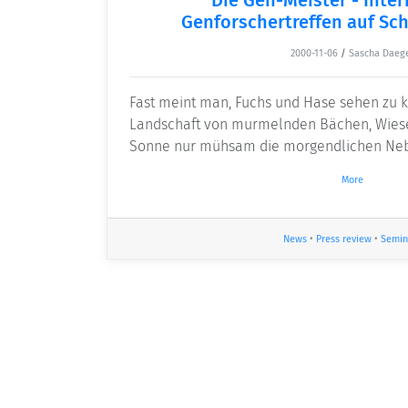
Genforschertreffen auf Sc
2000-11-06
/
Sascha Daeg
Fast meint man, Fuchs und Hase sehen zu k
Landschaft von murmelnden Bächen, Wiese
Sonne nur mühsam die morgendlichen Neb
More
News
•
Press review
•
Semin