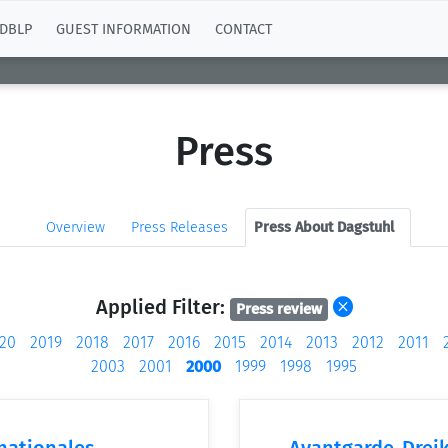
DBLP
GUEST INFORMATION
CONTACT
Press
Overview
Press Releases
Press About Dagstuhl
Applied Filter:
Press review
20
2019
2018
2017
2016
2015
2014
2013
2012
2011
2003
2001
2000
1999
1998
1995
rnationales
Avantgarde-Dreik