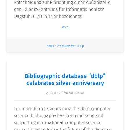
Entscheidung zur Einrichtung einer Außenstelle
des Leibniz-Zentrums für Informatik Schloss
Dagstuhl (LZI) in Trier bezeichnet.
More
News
•
Press review
•
dblp
Bibliographic database “dblp”
celebrates silver anniversary
2018-11-16
/
Michael Gerke
For more than 25 years now, the dblp computer
science bibliography has been indexing and
supporting international computer science
research. Since today, the future of the database