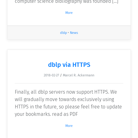
computer science bibliography was founded […]
More
dblp
•
News
dblp via HTTPS
2018-02-27
/
Marcel R. Ackermann
Finally, all dblp servers now support HTTPS. We
will gradually move towards exclusively using
HTTPS in the future, so please feel free to update
your bookmarks. read as PDF
More