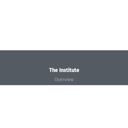
The Institute
Overview
News
Concept and Organization
Team
Bodies and Boards
Funding and Financing
Projects