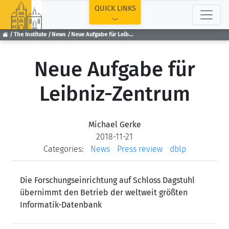
TOP
QUICK LINKS
The Institute
News
Neue Aufgabe für Leibniz-Zentrum
Neue Aufgabe für
Leibniz-Zentrum
Michael Gerke
2018-11-21
Categories:
News
Press review
dblp
Die Forschungseinrichtung auf Schloss Dagstuhl
übernimmt den Betrieb der weltweit größten
Informatik-Datenbank