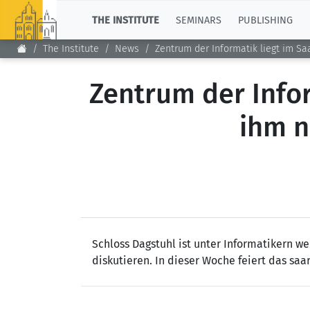
TOP
THE INSTITUTE
SEMINARS
PUBLISHING
The Institute
News
Zentrum der Informatik liegt im Sa
Zentrum der Infor
ihm n
Schloss Dagstuhl ist unter Informatikern we
diskutieren. In dieser Woche feiert das saa