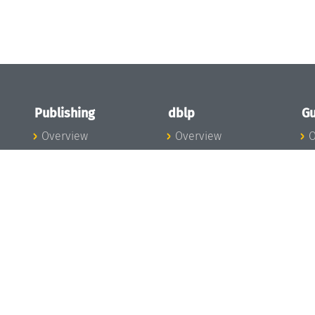
Publishing
dblp
Gu
Overview
Overview
O
To the Publications
To dblp.org
P
Publishing News
dblp News
H
Publishing Team
dblp Team
S
I
s
All Series
dblp Steering
m
LIPIcs
Committee
E
OASIcs
dblp Ethics
C
LITES
Donate to dblp
L
TGDK
A
Dagstuhl Reports