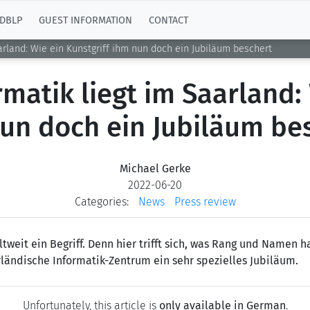
DBLP
GUEST INFORMATION
CONTACT
arland: Wie ein Kunstgriff ihm nun doch ein Jubiläum beschert
matik liegt im Saarland: 
un doch ein Jubiläum be
Michael Gerke
2022-06-20
Categories:
News
Press review
ltweit ein Begriff. Denn hier trifft sich, was Rang und Namen 
rländische Informatik-Zentrum ein sehr spezielles Jubiläum.
Unfortunately, this article is
only available in German
.