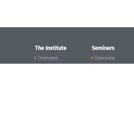
The Institute
Seminars
Overview
Overview
News
Seminar Calendar
Concept and
Seminar News
Organization
Seminar Team
Team
Dagstuhl Seminar
Bodies and Boards
Dagstuhl
Funding and
Perspectives
Financing
GI-Dagstuhl
Projects
Seminars
Press
Summer Schools