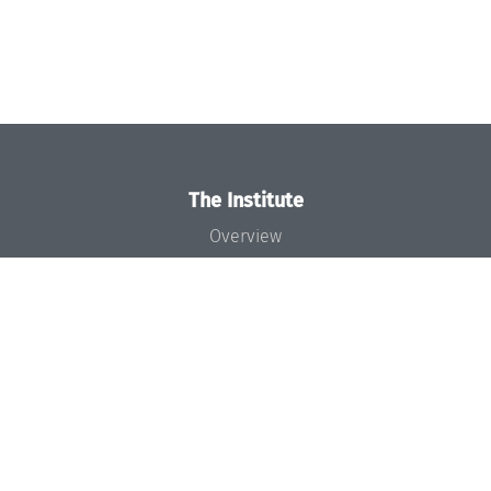
The Institute
Overview
News
Concept and Organization
Team
Bodies and Boards
Funding and Financing
Projects
Press
Dagstuhl's Impact