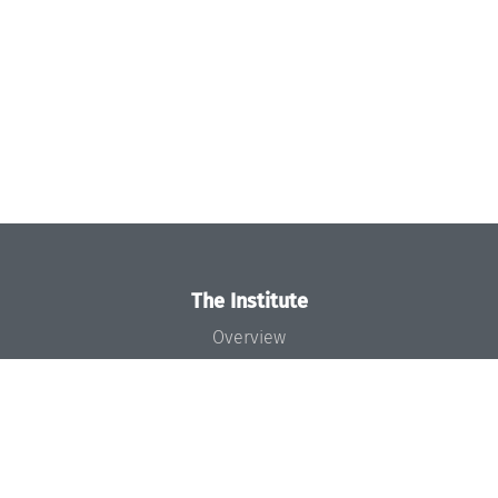
The Institute
Overview
News
Concept and Organization
Team
Bodies and Boards
Funding and Financing