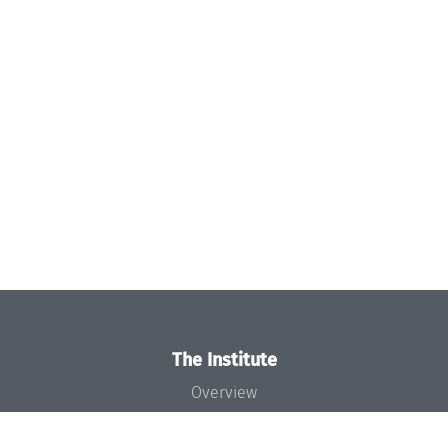
The Institute
Overview
News
Concept and Organization