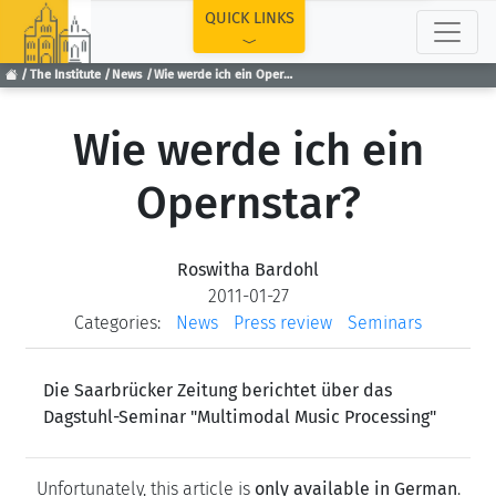
TOP
QUICK LINKS
The Institute
News
Wie werde ich ein Opernstar?
Wie werde ich ein
Opernstar?
Roswitha Bardohl
2011-01-27
Categories:
News
Press review
Seminars
Die Saarbrücker Zeitung berichtet über das
Dagstuhl-Seminar "Multimodal Music Processing"
Unfortunately, this article is
only available in German
.