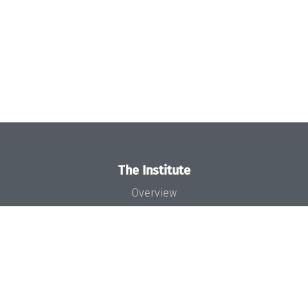
The Institute
Overview
News
Concept and Organization
Team
Bodies and Boards
Funding and Financing
Projects