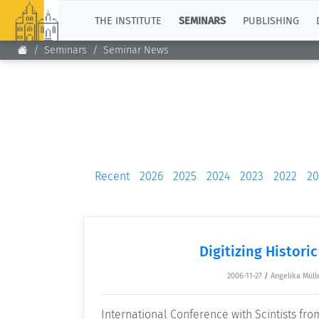
TOP
THE INSTITUTE
SEMINARS
PUBLISHING
Seminars
Seminar News
Recent
2026
2025
2024
2023
2022
20
Digitizing Histori
2006-11-27
/
Angelika Müll
International Conference with Scintists fro