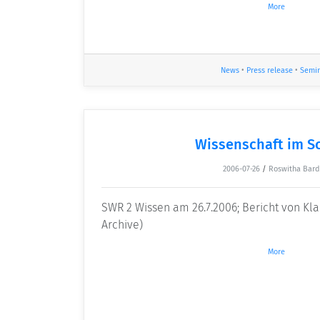
More
News
•
Press release
•
Semi
Wissenschaft im S
2006-07-26
/
Roswitha Bard
SWR 2 Wissen am 26.7.2006; Bericht von Kla
Archive)
More