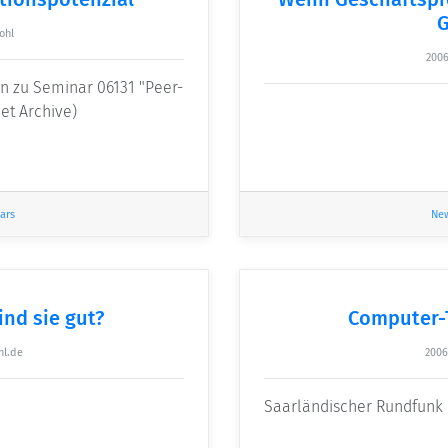
G
ohl
2006
in zu Seminar 06131 "Peer-
et Archive)
ars
Ne
nd sie gut?
Computer-
hl.de
2006
Saarländischer Rundfunk 