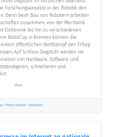
Schloss Dagstuhl im nördlichen Saarland.
che Forschungsansätze in der Robotik den
en. Denn beim Bau von Robotern arbeiten
nschaften zusammen, von der Mechanik
d Elektronik bis hin zu verschiedenen
Beim RoboCup in Bremen können die
n einem öffentlichen Wettkampf den Erfolg
essen. Auf Schloss Dagstuhl werden sie
ination von Hardware, Software und
stständigeren, schnelleren und
hrt.
More
ws
•
Press release
•
Seminars
zesse im Internet an nationale