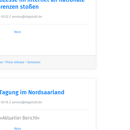
renzen stoßen
-03-22
/
service@dagstuhl.de
More
ws
•
Press release
•
Seminars
Tagung im Nordsaarland
-02-16
/
service@dagstuhl.de
»Aktueller Bericht«
More