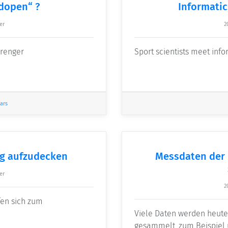
dopen“ ?
Informatic
er
2
prenger
Sport scientists meet info
ars
ng aufzudecken
Messdaten der 
er
2
fen sich zum
Viele Daten werden heut
gesammelt, zum Beispiel 