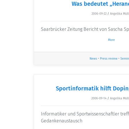
Was bedeutet „Heran
2006-09-22
/
Angelika Müll
Saarbrücker Zeitung Bericht von Sascha S
More
News
•
Press review
•
Semin
Sportinformatik hilft Dopi
2006-09-14
/
Angelika Müll
Informatiker und Sportwissenschaftler tref
Gedankenaustausch