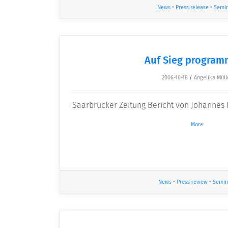
News
•
Press release
•
Semi
Auf Sieg program
2006-10-18
/
Angelika Müll
Saarbrücker Zeitung Bericht von Johannes 
More
News
•
Press review
•
Semin