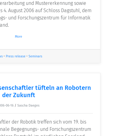
verarbeitung und Mustererkennung sowie
is 4. August 2006 auf Schloss Dagstuhl, dem
gs- und Forschungszentrum für Informatik
land.
More
ws
•
Press release
•
Seminars
senschaftler tüfteln an Robotern
der Zukunft
006-06-16
/
Sascha Daeges
tler der Robotik treffen sich vom 19. bis
tionale Begegnungs- und Forschungszentrum