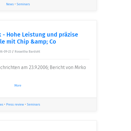
News
•
Seminars
 - Hohe Leistung und präzise
le mit Chip &amp; Co
06-09-23
/
Roswitha Bardohl
hrichten am 23.9.2006; Bericht von Mirko
More
ws
•
Press review
•
Seminars