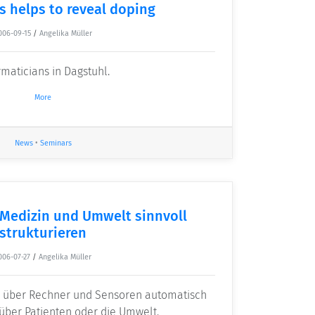
s helps to reveal doping
006-09-15
/
Angelika Müller
rmaticians in Dagstuhl.
More
News
•
Seminars
Medizin und Umwelt sinnvoll
strukturieren
006-07-27
/
Angelika Müller
e über Rechner und Sensoren automatisch
über Patienten oder die Umwelt.