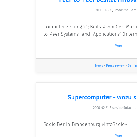
2006-05-22
/
Roswitha Bard
Computer Zeitung 21; Beitrag von Gert Mart
to-Peer Systems- and -Applications" (Intern
More
News
•
Press review
•
Semin
Supercomputer - wozu si
2006-02-21
/
service@dagstu
Radio Berlin-Brandenburg »InfoRadio«
More