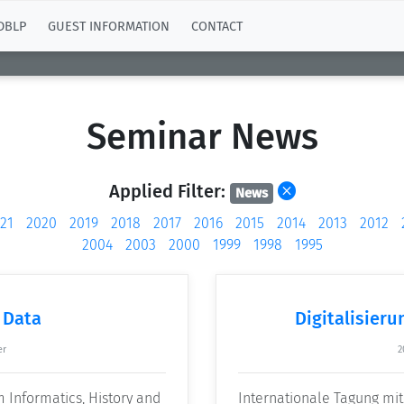
DBLP
GUEST INFORMATION
CONTACT
Seminar News
Applied Filter:
News
21
2020
2019
2018
2017
2016
2015
2014
2013
2012
2004
2003
2000
1999
1998
1995
c Data
Digitalisier
er
2
m Informatics, History and
Internationale Tagung mit