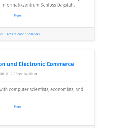
m Informatikzentrum Schloss Dagstuhl
More
ws
•
Press release
•
Seminars
ion und Electronic Commerce
006-11-10
/
Angelika Müller
with computer scientists, economists, and
More