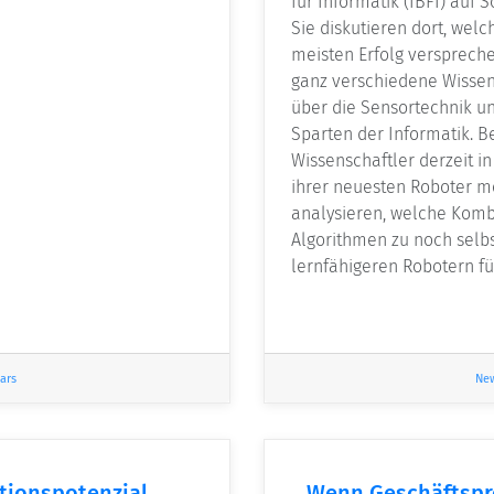
für Informatik (IBFI) auf 
Sie diskutieren dort, wel
meisten Erfolg versprech
ganz verschiedene Wisse
über die Sensortechnik un
Sparten der Informatik. 
Wissenschaftler derzeit i
ihrer neuesten Roboter m
analysieren, welche Komb
Algorithmen zu noch selb
lernfähigeren Robotern fü
ars
Ne
ationspotenzial
Wenn Geschäftspro