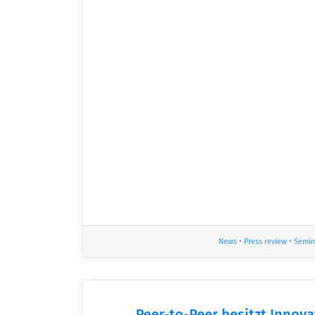
News
•
Press review
•
Semin
Peer-to-Peer besitzt Innov