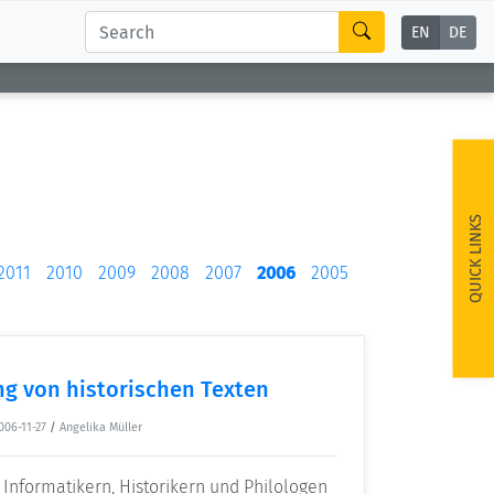
EN
DE
QUICK LINKS
2011
2010
2009
2008
2007
2006
2005
ung von historischen Texten
006-11-27
/
Angelika Müller
 Informatikern, Historikern und Philologen