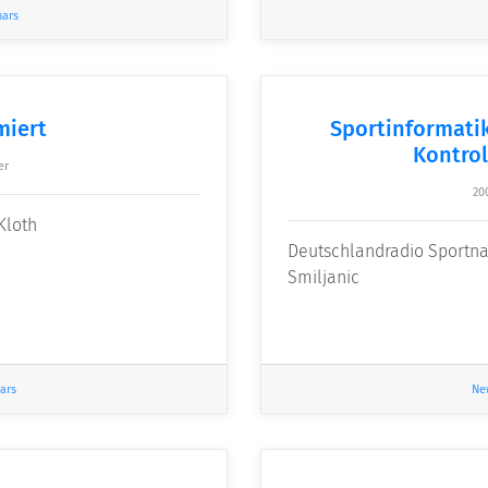
nars
miert
Sportinformatik
Kontrol
er
20
Kloth
Deutschlandradio Sportnac
Smiljanic
ars
Ne