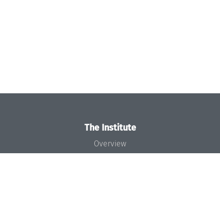
The Institute
Overview
News
Concept and Organization
Team
Bodies and Boards
Funding and Financing