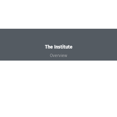
The Institute
Overview
News
Concept and Organization
Team
Bodies and Boards
Funding and Financing
Projects
Press
Dagstuhl's Impact