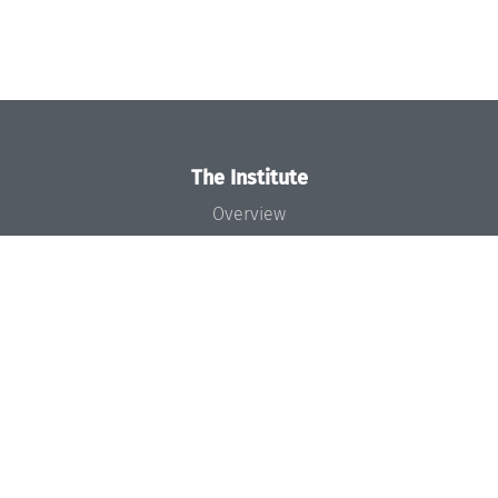
The Institute
Overview
News
Concept and Organization
Team
Bodies and Boards
Funding and Financing
Projects
Press
Dagstuhl's Impact
Jobs