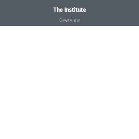
The Institute
Overview
News
Concept and Organization
Team
Bodies and Boards
Funding and Financing
Projects
Press
Dagstuhl's Impact
Jobs
Gender Equality
Good Scientific Practice
Code of Conduct