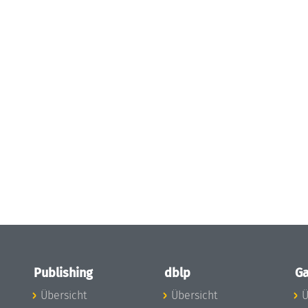
Publishing
dblp
Ga
Übersicht
Übersicht
Ü