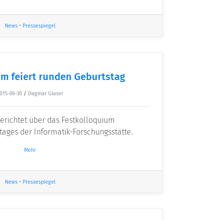
News
•
Pressespiegel
um feiert runden Geburtstag
015-06-30
/
Dagmar Glaser
erichtet über das Festkolloquium
stages der Informatik-Forschungsstätte.
Mehr
News
•
Pressespiegel