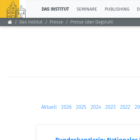
TOP
DAS INSTITUT
SEMINARE
PUBLISHING
D
Das Institut
Presse
Presse über Dagstuhl
Aktuell
2026
2025
2024
2023
2022
20
Bundeskanzlerin: Nationaler I