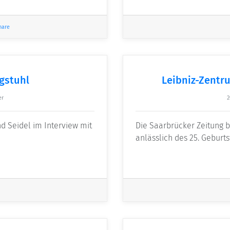
nare
agstuhl
Leibniz-Zentr
er
2
nd Seidel im Interview mit
Die Saarbrücker Zeitung b
anlässlich des 25. Geburt