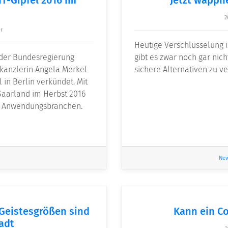
2
r
Heutige Verschlüsselung 
l der Bundesregierung
gibt es zwar noch gar nic
skanzlerin Angela Merkel
sichere Alternativen zu ve
 in Berlin verkündet. Mit
Saarland im Herbst 2016
en Anwendungsbranchen.
Ne
 Geistesgrößen sind
Kann ein C
adt