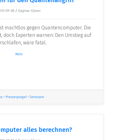
015-09-08
/
Dagmar Glaser
ist machtlos gegen Quantencomputer. Die
ht, doch Experten warnen: Den Umstieg auf
rschlafen, wäre fatal.
Mehr
ws
•
Pressespiegel
•
Seminare
omputer alles berechnen?