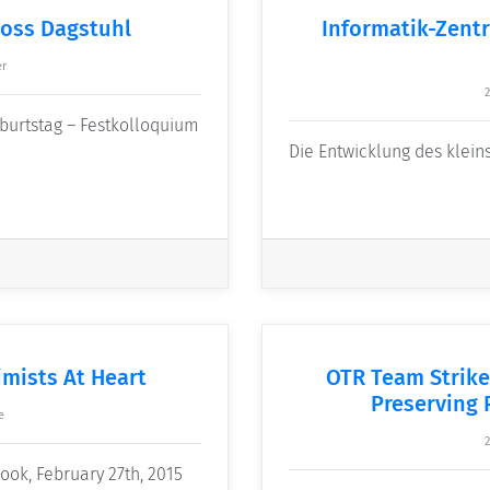
loss Dagstuhl
Informatik-Zentr
er
2
eburtstag – Festkolloquium
Die Entwicklung des kleins
imists At Heart
OTR Team Strike
Preserving 
e
2
Cook, February 27th, 2015