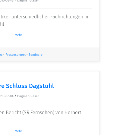
015-08-18
/
Dagmar Glaser
tiker unterschiedlicher Fachrichtungen im
hl
Mehr
ws
•
Pressespiegel
•
Seminare
re Schloss Dagstuhl
015-07-04
/
Dagmar Glaser
en Bericht (SR Fernsehen) von Herbert
Mehr