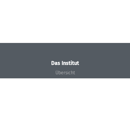
Das Institut
Übersicht
Aktuelles
Konzept und Organisation
Team
Gremien
Förderung und Finanzierung
Projekte
Presse