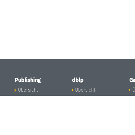
Publishing
dblp
Ga
Übersicht
Übersicht
Ü
Zu den Publikationen
Zur Datenbank
I
en
Publishing News
dblp-News
A
Mitarbeiter
dblp-Team
I
Publishing
dblp-Beirat
K
dblp-Ethik
K
e
Die Serien im