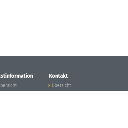
stinformation
Kontakt
bersicht
Übersicht
nfos zum Aufenthalt
nreise
nfektionsvorbeugung
osten
inderbetreuung