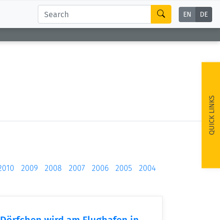
EN
DE
QUICK LINKS
2010
2009
2008
2007
2006
2005
2004
 Dörfchen wird am Flughafen in