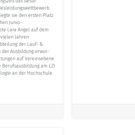
ngszeit das beste
desleistungswettbewerb
legte sie den ersten Platz
hen Junio­
ete Lara Angel auf dem
t vielen Jahren
b­teilung der Lauf- &
n der Ausbildung erwor­
ltungen auf Vereinsebene
ie Berufsausbildung am LZI
ologie an der Hochschule