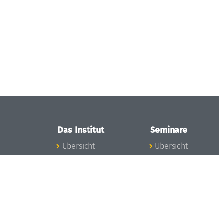
Das Institut
Seminare
Übersicht
Übersicht
Aktuelles
Seminar-Kalender
Konzept und
News Seminarwes
Organisation
Mitarbeiter
Team
Seminarwesen
Gremien
Dagstuhl-Seminar