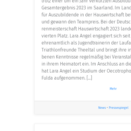
trotz einer um ein Jahr verkürzten Ausbildu
Gesamtergebnis 2023 im Saarland. Im Lan
für Auszubildende in der Hauswirt­schaft be
und gewann den Teampreis. Bei der Deutsc
renmeisterschaft Hauswirtschaft 2023 land
vierten Platz. Lara Angel engagiert sich sei
ehrenamtlich als Jugendtrainerin der Laufa
Triathlonfreunde Theeltal und bringt ihre i
benen Kenntnisse regelmäßig bei Veransta
in ihrem Heimatort ein. Im Anschluss an d
hat Lara Angel ein Studium der Oecotroph
Fulda aufgenommen. [...]
Mehr
News
•
Pressespiegel