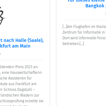
Bangkok 
[...]Am Flughafen im thail
Zentrum für Informatik in
Dort wird Informatik-Fors
 nach Halle (Saale),
betrieben.[...]
nkfurt am Main
e
ildenden-Preis 2023 an
, eine Hauswirtschafterin
che Assistentin für
tute aus Frankfurt am
 am Schloss Dagstuhl –
arländischen Wadern zur
chlussprüfung er­zielte sie