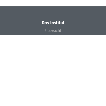
Das Institut
Übersicht
Aktuelles
Konzept und Organisation
Team
Gremien
Förderung und Finanzierung
Projekte
Presse
Dagstuhl's Impact
Stellenangebote
Gleichstellungsplan
Gute wissenschaftliche Praxis