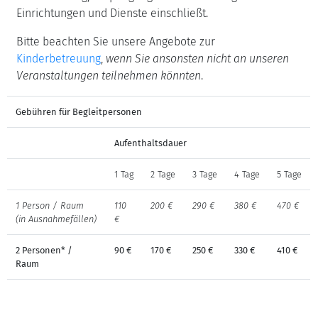
Einrichtungen und Dienste einschließt.
Bitte beachten Sie unsere Angebote zur
Kinderbetreuung
,
wenn Sie ansonsten nicht an unseren
Veranstaltungen teilnehmen könnten
.
Gebühren für Begleitpersonen
Aufenthaltsdauer
1 Tag
2 Tage
3 Tage
4 Tage
5 Tage
1 Person / Raum
110
200 €
290 €
380 €
470 €
(in Ausnahmefällen)
€
2 Personen* /
90 €
170 €
250 €
330 €
410 €
Raum