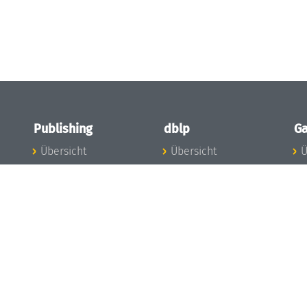
Publishing
dblp
Ga
Übersicht
Übersicht
Ü
Zu den Publikationen
Zur Datenbank
I
en
Publishing News
dblp-News
A
Mitarbeiter
dblp-Team
I
Publishing
dblp-Beirat
K
dblp-Ethik
K
e
Die Serien im
B
Überblick
K
LIPIcs
G
OASIcs