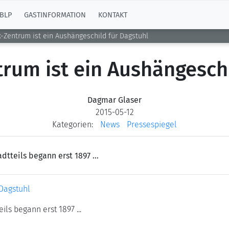
BLP
GASTINFORMATION
KONTAKT
k-Zentrum ist ein Aushängeschild für Dagstuhl
trum ist ein Aushängeschi
Dagmar Glaser
2015-05-12
Kategorien:
News
Pressespiegel
tteils begann erst 1897 ...
 Dagstuhl
ls begann erst 1897 ...