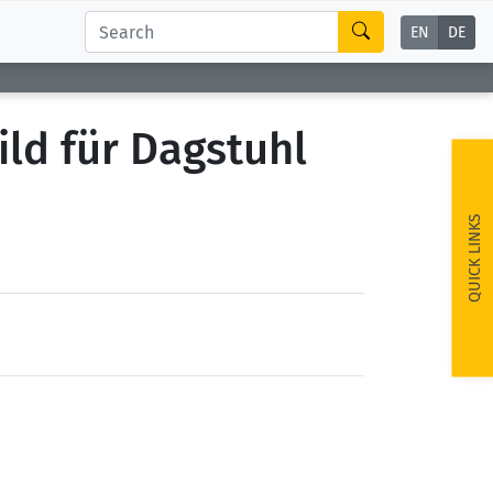
EN
DE
ld für Dagstuhl
QUICK LINKS