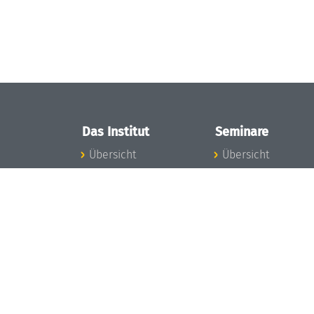
Das Institut
Seminare
Übersicht
Übersicht
Aktuelles
Seminar-Kalender
Konzept und
News Seminarwes
Organisation
Mitarbeiter
Team
Seminarwesen
Gremien
Dagstuhl-Seminar
Förderung und
Dagstuhl-
Finanzierung
Perspektiven
Projekte
GI-Dagstuhl-