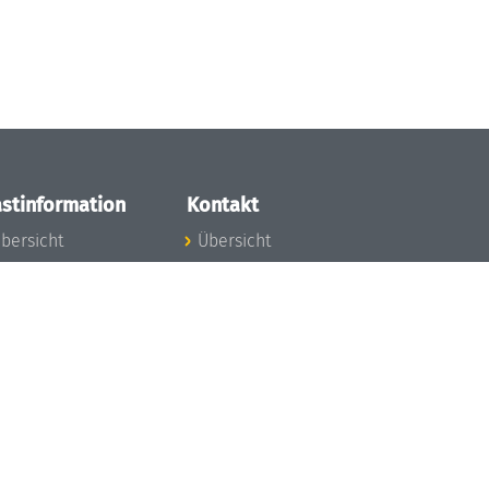
stinformation
Kontakt
bersicht
Übersicht
nfos zum Aufenthalt
nreise
nfektionsvorbeugung
osten
inderbetreuung
ibliothek
unst
eschichte