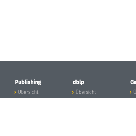
Publishing
dblp
Ga
Übersicht
Übersicht
Ü
Zu den Publikationen
Zur Datenbank
I
en
Publishing News
dblp-News
A
Mitarbeiter
dblp-Team
I
Publishing
dblp-Beirat
K
dblp-Ethik
K
e
Die Serien im