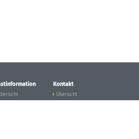
stinformation
Kontakt
bersicht
Übersicht
nfos zum Aufenthalt
nreise
nfektionsvorbeugung
osten
inderbetreuung