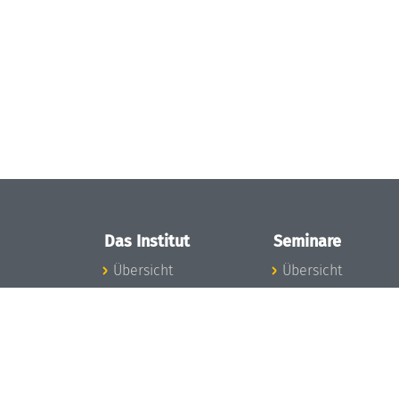
Das Institut
Seminare
Übersicht
Übersicht
Aktuelles
Seminar-Kalender
Konzept und
News Seminarwes
Organisation
Mitarbeiter
Team
Seminarwesen
Gremien
Dagstuhl-Seminar