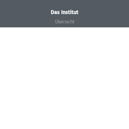
Das Institut
Übersicht
Aktuelles
Konzept und Organisation
Team
Gremien
Förderung und Finanzierung
Projekte
Presse
Dagstuhl's Impact
Stellenangebote
Gleichstellungsplan
Gute wissenschaftliche Praxis
Code of Conduct