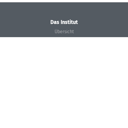
Das Institut
Übersicht
Aktuelles
Konzept und Organisation
Team
Gremien
Förderung und Finanzierung
Projekte
Presse
Dagstuhl's Impact
Stellenangebote
Gleichstellungsplan
Gute wissenschaftliche Praxis
Code of Conduct