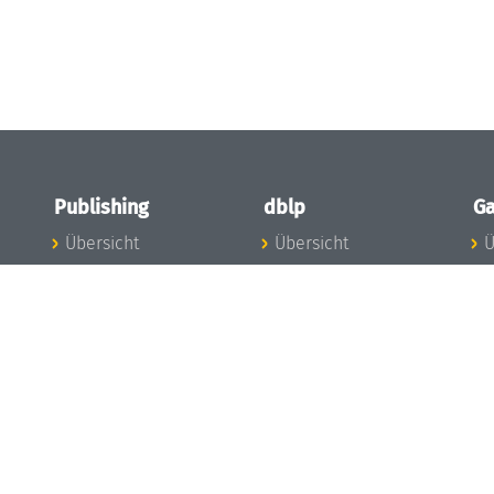
Publishing
dblp
Ga
Übersicht
Übersicht
Ü
Zu den Publikationen
Zur Datenbank
I
en
Publishing News
dblp-News
A
Mitarbeiter
dblp-Team
I
Publishing
dblp-Beirat
K
dblp-Ethik
K
e
Die Serien im
B
Überblick
K
LIPIcs
G
OASIcs