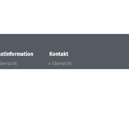
stinformation
Kontakt
bersicht
Übersicht
nfos zum Aufenthalt
nreise
nfektionsvorbeugung
osten
inderbetreuung
ibliothek
unst
eschichte