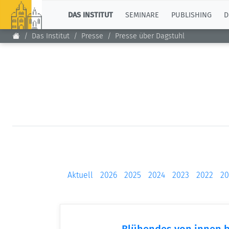
TOP
DAS INSTITUT
SEMINARE
PUBLISHING
D
Das Institut
Presse
Presse über Dagstuhl
Aktuell
2026
2025
2024
2023
2022
20
Blühendes von innen b