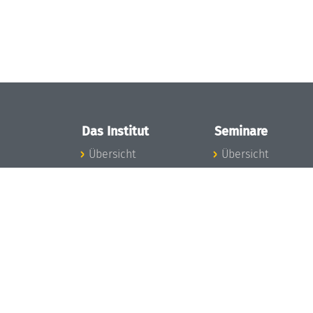
Das Institut
Seminare
Übersicht
Übersicht
Aktuelles
Seminar-Kalender
Konzept und
News Seminarwes
Organisation
Mitarbeiter
Team
Seminarwesen
Gremien
Dagstuhl-Seminar
Förderung und
Dagstuhl-
Finanzierung
Perspektiven
Projekte
GI-Dagstuhl-