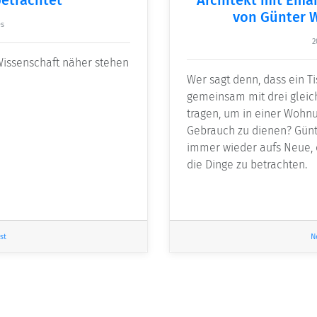
von Günter W
es
2
 Wissenschaft näher stehen
Wer sagt denn, dass ein T
gemeinsam mit drei gleich
tragen, um in einer Woh
Gebrauch zu dienen? Günt
immer wieder aufs Neue, d
die Dinge zu betrachten.
st
N