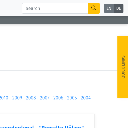
EN
DE
QUICK LINKS
2010
2009
2008
2007
2006
2005
2004
nzendenkmal - "Bemalte Hölzer"