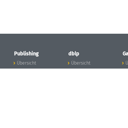
Publishing
dblp
Ga
Übersicht
Übersicht
Ü
Zu den Publikationen
Zur Datenbank
I
en
Publishing News
dblp-News
A
Mitarbeiter
dblp-Team
I
Publishing
dblp-Beirat
K
dblp-Ethik
K
e
Die Serien im
B
Überblick
K
LIPIcs
G
OASIcs