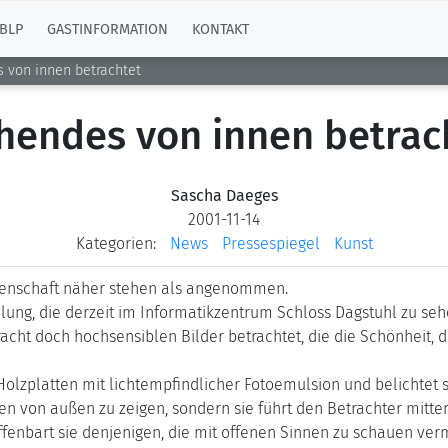
BLP
GASTINFORMATION
KONTAKT
 von innen betrachtet
hendes von innen betrac
Sascha Daeges
2001-11-14
Kategorien:
News
Pressespiegel
Kunst
issenschaft näher stehen als angenommen.
ellung, die derzeit im Informatikzentrum Schloss Dagstuhl zu se
acht doch hochsensiblen Bilder betrachtet, die die Schönheit, di
Holzplatten mit lichtempfindlicher Fotoemulsion und belichtet 
ten von außen zu zeigen, sondern sie führt den Betrachter mitte
fenbart sie denjenigen, die mit offenen Sinnen zu schauen ver