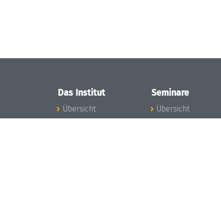
Das Institut
Seminare
Übersicht
Übersicht
Aktuelles
Seminar-Kalender
Konzept und
News Seminarwes
Organisation
Mitarbeiter
Team
Seminarwesen
Gremien
Dagstuhl-Seminar
Förderung und
Dagstuhl-
Finanzierung
Perspektiven
Projekte
GI-Dagstuhl-