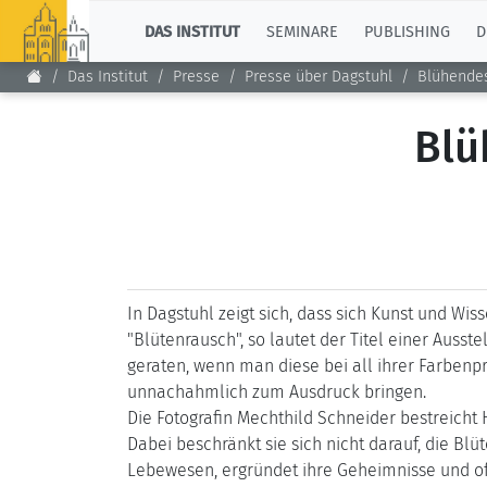
TOP
DAS INSTITUT
SEMINARE
PUBLISHING
D
Das Institut
Presse
Presse über Dagstuhl
Blühendes
Blü
In Dagstuhl zeigt sich, dass sich Kunst und W
"Blütenrausch", so lautet der Titel einer Ausst
geraten, wenn man diese bei all ihrer Farbenpr
unnachahmlich zum Ausdruck bringen.
Die Fotografin Mechthild Schneider bestreicht 
Dabei beschränkt sie sich nicht darauf, die Blü
Lebewesen, ergründet ihre Geheimnisse und of