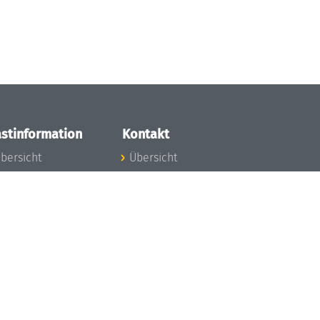
stinformation
Kontakt
bersicht
Übersicht
nfos zum Aufenthalt
nreise
nfektionsvorbeugung
osten
inderbetreuung
ibliothek
unst
eschichte