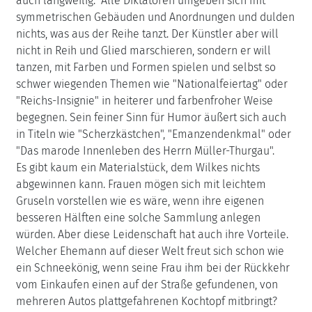
auch langweilig." Alle Diktatoren umgeben sich mit
symmetrischen Gebäuden und Anordnungen und dulden
nichts, was aus der Reihe tanzt. Der Künstler aber will
nicht in Reih und Glied marschieren, sondern er will
tanzen, mit Farben und Formen spielen und selbst so
schwer wiegenden Themen wie "Nationalfeiertag" oder
"Reichs-Insignie" in heiterer und farbenfroher Weise
begegnen. Sein feiner Sinn für Humor äußert sich auch
in Titeln wie "Scherzkästchen", "Emanzendenkmal" oder
"Das marode Innenleben des Herrn Müller-Thurgau".
Es gibt kaum ein Materialstück, dem Wilkes nichts
abgewinnen kann. Frauen mögen sich mit leichtem
Gruseln vorstellen wie es wäre, wenn ihre eigenen
besseren Hälften eine solche Sammlung anlegen
würden. Aber diese Leidenschaft hat auch ihre Vorteile.
Welcher Ehemann auf dieser Welt freut sich schon wie
ein Schneekönig, wenn seine Frau ihm bei der Rückkehr
vom Einkaufen einen auf der Straße gefundenen, von
mehreren Autos plattgefahrenen Kochtopf mitbringt?