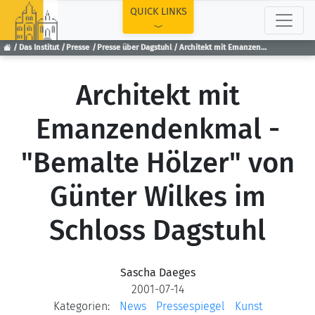
TOP
QUICK LINKS
Das Institut
Presse
Presse über Dagstuhl
Architekt mit Emanzendenkmal - "Bemalte Hölzer" von Günter Wilkes im Schloss Dagstuhl
Architekt mit
Emanzendenkmal -
"Bemalte Hölzer" von
Günter Wilkes im
Schloss Dagstuhl
Sascha Daeges
2001-07-14
Kategorien:
News
Pressespiegel
Kunst