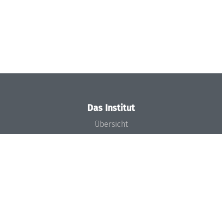
Das Institut
Übersicht
Aktuelles
Konzept und Organisation
Team
Gremien
Förderung und Finanzierung
Projekte
Presse