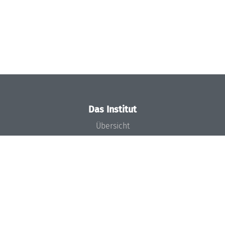
Das Institut
Übersicht
Aktuelles
Konzept und Organisation
Team
Gremien
Förderung und Finanzierung
Projekte
Presse