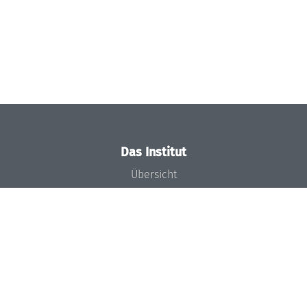
Das Institut
Übersicht
Aktuelles
Konzept und Organisation
Team
Gremien
Förderung und Finanzierung
Projekte
Presse