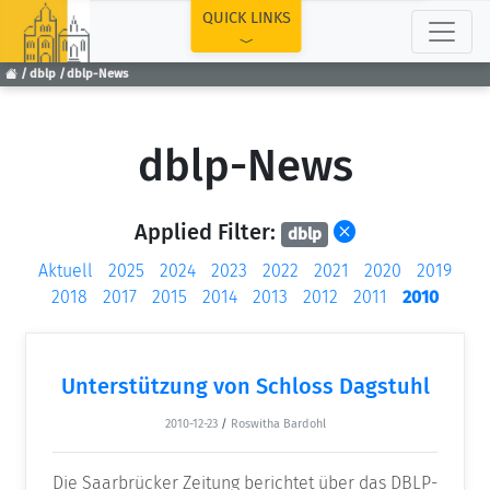
TOP
QUICK LINKS
dblp
dblp-News
dblp-News
Applied Filter:
dblp
Aktuell
2025
2024
2023
2022
2021
2020
2019
2018
2017
2015
2014
2013
2012
2011
2010
Unterstützung von Schloss Dagstuhl
2010-12-23
/
Roswitha Bardohl
Die Saarbrücker Zeitung berichtet über das DBLP-