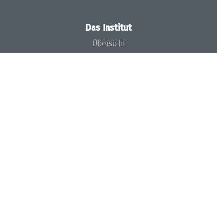
Das Institut
Übersicht
Aktuelles
Konzept und Organisation
Team
Gremien
Förderung und Finanzierung
Projekte
Presse
Dagstuhl's Impact
Stellenangebote
Gleichstellungsplan
Gute wissenschaftliche Praxis
Code of Conduct