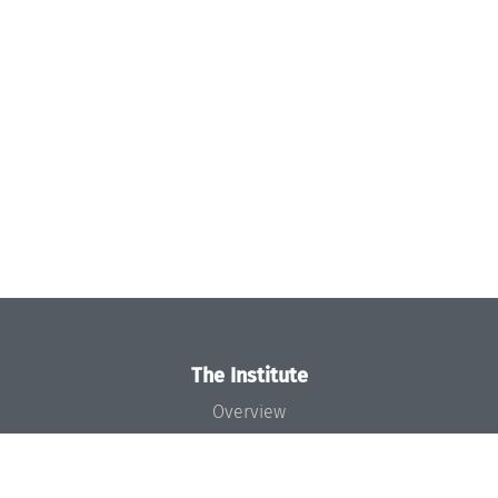
The Institute
Overview
News
Concept and Organization