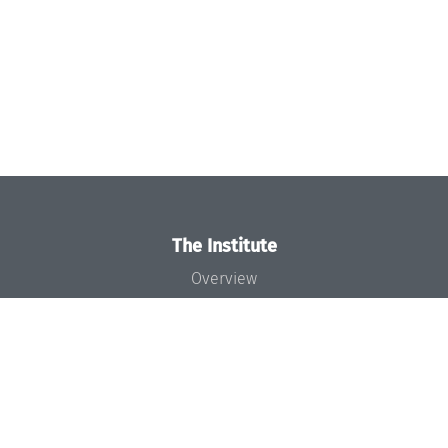
The Institute
Overview
News
Concept and Organization
Team
Bodies and Boards
Funding and Financing
Projects