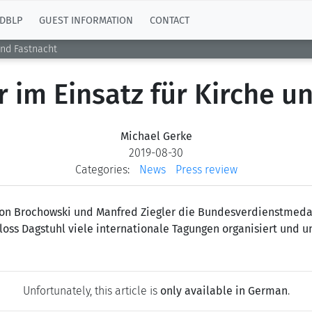
DBLP
GUEST INFORMATION
CONTACT
und Fastnacht
 im Einsatz für Kirche u
Michael Gerke
2019-08-30
Categories:
News
Press review
on Brochowski und Manfred Ziegler die Bundesverdienstmedaill
chloss Dagstuhl viele internationale Tagungen organisiert und 
Unfortunately, this article is
only available in German
.