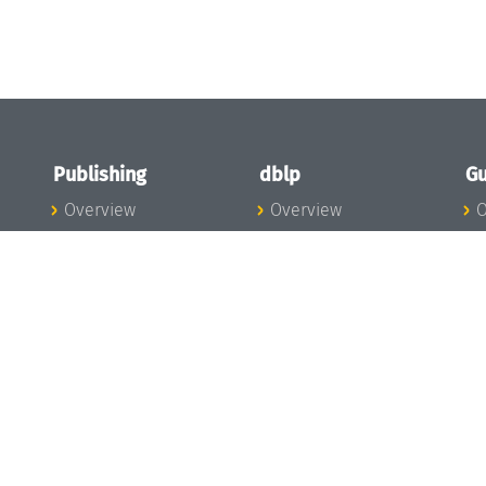
Publishing
dblp
Gu
Overview
Overview
O
To the Publications
To dblp.org
P
Publishing News
dblp News
H
Publishing Team
dblp Team
S
I
s
All Series
dblp Steering
m
LIPIcs
Committee
E
OASIcs
dblp Ethics
C
LITES
Donate to dblp
L
TGDK
A
Dagstuhl Reports