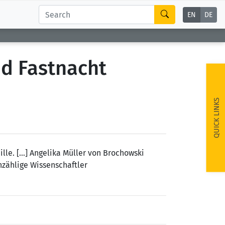
EN
DE
nd Fastnacht
QUICK LINKS
e. [...] Angelika Müller von Brochowski
unzählige Wissenschaftler