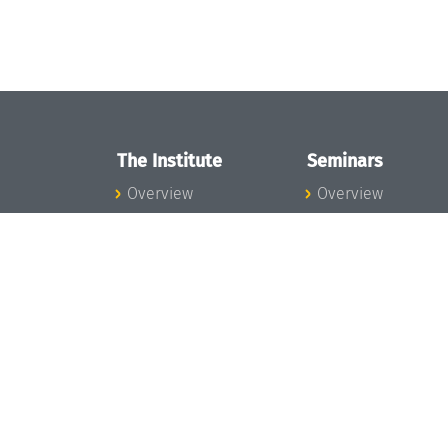
The Institute
Seminars
Overview
Overview
News
Seminar Calendar
Concept and
Seminar News
Organization
Seminar Team
Team
Dagstuhl Seminar
Bodies and Boards
Dagstuhl
Funding and
Perspectives
Financing
GI-Dagstuhl
Projects
Seminars
Press
Summer Schools