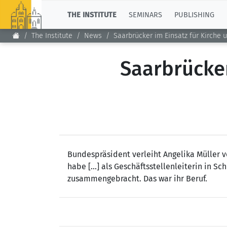
TOP
THE INSTITUTE
SEMINARS
PUBLISHING
The Institute
News
Saarbrücker im Einsatz für Kirche 
Saarbrücker
Bundespräsident verleiht Angelika Müller v
habe [...] als Geschäftsstellenleiterin in S
zusammengebracht. Das war ihr Beruf.