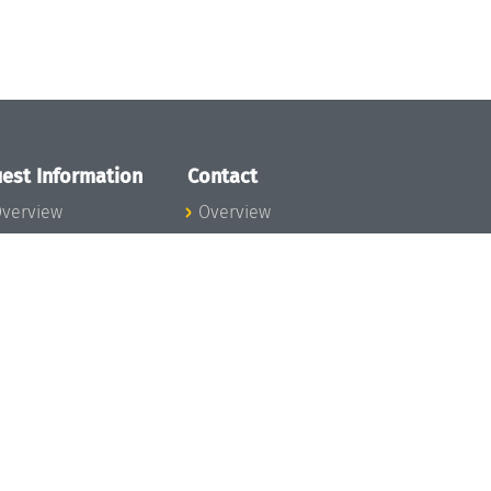
est Information
Contact
verview
Overview
lanning your visit
ow to get to
chloss Dagstuhl
nfection prevention
easures
xpenses
hildcare
ibrary
rt