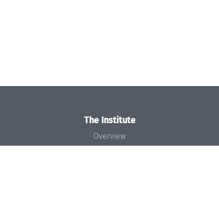
The Institute
Overview
News
Concept and Organization
Team
Bodies and Boards
Funding and Financing
Projects