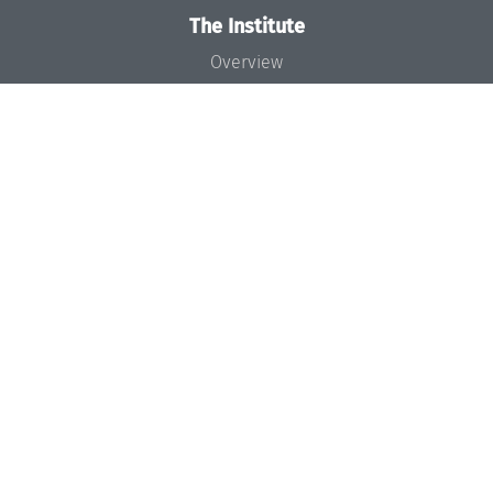
The Institute
Overview
News
Concept and Organization
Team
Bodies and Boards
Funding and Financing
Projects
Press
Dagstuhl's Impact
Jobs
Gender Equality
Good Scientific Practice
Code of Conduct