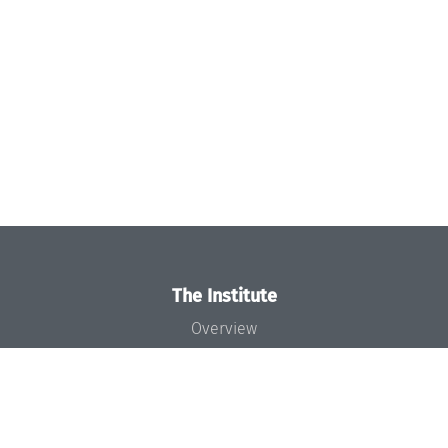
The Institute
Overview
News
Concept and Organization
Team
Bodies and Boards