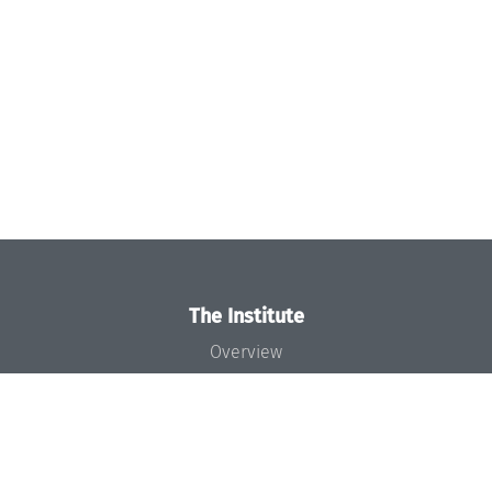
The Institute
Overview
News
Concept and Organization
Team
Bodies and Boards