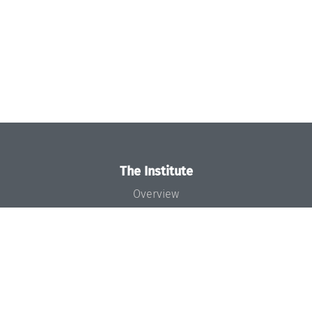
The Institute
Overview
News
Concept and Organization
Team
Bodies and Boards
Funding and Financing
Projects