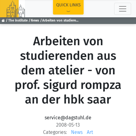
TOP
QUICK LINKS
The Institute
News
Arbeiten von studierenden aus dem atelier - von prof. sigurd rompza an der hbk saar
Arbeiten von
studierenden aus
dem atelier - von
prof. sigurd rompza
an der hbk saar
service@dagstuhl.de
2008-05-13
Categories:
News
Art