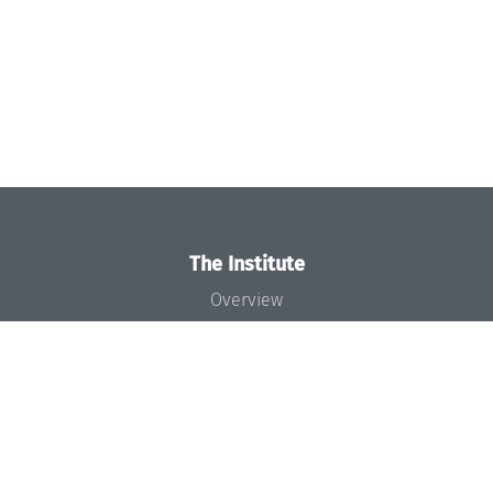
The Institute
Overview
News
Concept and Organization
Team
Bodies and Boards
Funding and Financing
Projects