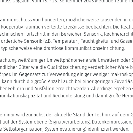
hloss Dagstuhl vom 18. - 23. September 2005 Methoden zur Erfas
sammenschluss von hunderten, möglicherweise tausenden in di
kooperativ räumlich verteilte Ereignisse beobachten. Die Realis
echnischen Fortschritt in den Bereichen Sensorik, Rechnerarch
forderliche Sensorik (z.B. Temperatur-, Feuchtigkeits- und Gas
d typischerweise eine drahtlose Kommunikationseinrichtung.
achtung weiträumiger Umweltphänomene wie Unwettern oder Sch
indlicher Güter wie die Qualitätssicherung verderblicher Ware
per. Im Gegensatz zur Verwendung einiger weniger makroskop
 kann durch die große Anzahl auch bei einer geringen Zuverläss
er Fehlern und Ausfällen erreicht werden. Allerdings ergeben
unikationskapazität und Rechenleistung und damit große Hera
Seminar wird zunächst der aktuelle Stand der Technik auf dem
 auf der Systemebene (Signalverarbeitung, Datenkompression, S
Selbstorganisation, Systemevaluierung) identifiziert werden.