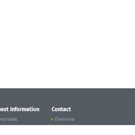
est Information
Contact
verview
Overview
lanning your visit