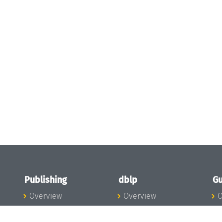
Publishing
dblp
Gu
Overview
Overview
O
To the Publications
To dblp.org
P