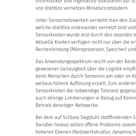
Informatiker und Ingenieure diskutieren auf Sc
von drahtlos vernetzen Miniaturcomputern.
Unter Sensornetzwerken versteht man den Zu
welche drahtlos miteinander vernetzt sind und 
Sensorknoten wurde erst durch den rasanten t
Aktuelle Knoten verfügen nicht nur über die er
Rechenleistung (Mikroprozessor, Speicher) un
Das Anwendungsspektrum reicht von der Beob
gewesener Genauigkeit über die Logistik empf
beim Menschen durch Sensoren am oder im Kör
weitaus höhere Auflösung erzielt. Zum anderen
Sensorknoten die notwendige Toleranz gegenüb
auch strenge Limitierungen in Bezug auf Komm
Betrieb derartiger Netzwerke.
Bei dem auf Schloss Dagstuhl stattfindenden 
Darüber hinaus sollen offene Probleme sowohl
höheren Ebenen (Netzwerkstruktur, dynamische 