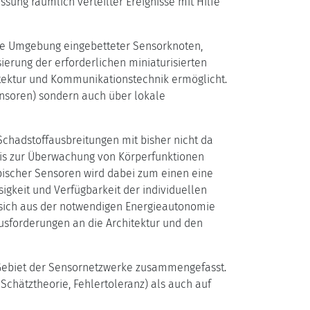
sung räumlich verteilter Ereignisse mit Hilfe
e Umgebung eingebetteter Sensorknoten,
ierung der erforderlichen miniaturisierten
itektur und Kommunikationstechnik ermöglicht.
sensoren) sondern auch über lokale
adstoffausbreitungen mit bisher nicht da
 bis zur Überwachung von Körperfunktionen
ischer Sensoren wird dabei zum einen eine
igkeit und Verfügbarkeit der individuellen
 sich aus der notwendigen Energieautonomie
usforderungen an die Architektur und den
 Gebiet der Sensornetzwerke zusammengefasst.
chätztheorie, Fehlertoleranz) als auch auf