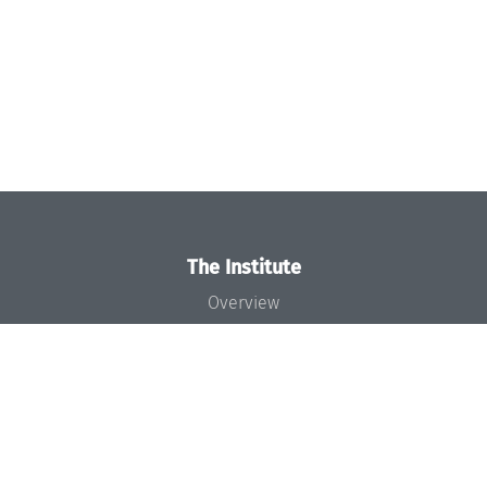
The Institute
Overview
News
Concept and Organization
Team
Bodies and Boards
Funding and Financing
Projects