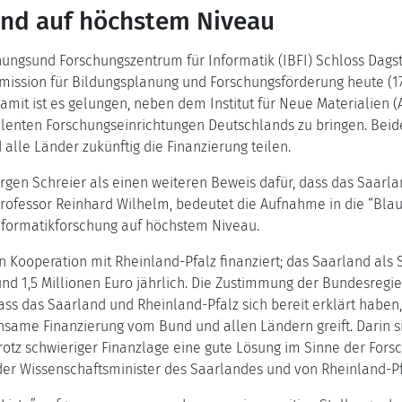
and auf höchstem Niveau
ungsund Forschungszentrum für Informatik (IBFI) Schloss Dagst
ission für Bildungsplanung und Forschungsförderung heute (1
mit ist es gelungen, neben dem Institut für Neue Materialien 
ellenten Forschungseinrichtungen Deutschlands zu bringen. Beide 
 alle Länder zukünftig die Finanzierung teilen.
gen Schreier als einen weiteren Beweis dafür, dass das Saarland
 Professor Reinhard Wilhelm, bedeutet die Aufnahme in die “Bla
nformatikforschung auf höchstem Niveau.
Kooperation mit Rheinland-Pfalz finanziert; das Saarland als Si
und 1,5 Millionen Euro jährlich. Die Zustimmung der Bundesregi
ss das Saarland und Rheinland-Pfalz sich bereit erklärt haben, 
insame Finanzierung vom Bund und allen Ländern greift. Darin s
tz schwieriger Finanzlage eine gute Lösung im Sinne der Forsch
 Wissenschaftsminister des Saarlandes und von Rheinland-Pfal