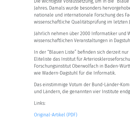
Die wichtigste Voraussetzung, um in die “Blau
Jahres. Damals wurde besonders hervorgehoben,
nationale und internationale Forschung des F
wissenschaftliche Qualitätsprüfung im letzten J
Jährlich nehmen über 2000 Informatiker und W
wissenschaftlichen Veranstaltungen in Dagstuh
In der “Blauen Liste” befinden sich derzeit n
Eliteliste das Institut für Arteriosklerosefor
Forschungsinstitut Oberwolfach in Baden-Württ
wie Wadern-Dagstuhl für die Informatik.
Das einstimmige Votum der Bund-Länder-Kommi
und Ländern, die genannten vier Institute en
Links:
Original-Artikel (PDF)