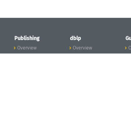
Publishing
dblp
Gu
Overview
Overview
O
To the Publications
To dblp.org
P
Publishing News
dblp News
H
Publishing Team
dblp Team
S
I
s
All Series
dblp Steering
m
LIPIcs
Committee
E
OASIcs
dblp Ethics
C
LITES
Donate to dblp
L
TGDK
A
Dagstuhl Reports
H
s
Open Access Policy