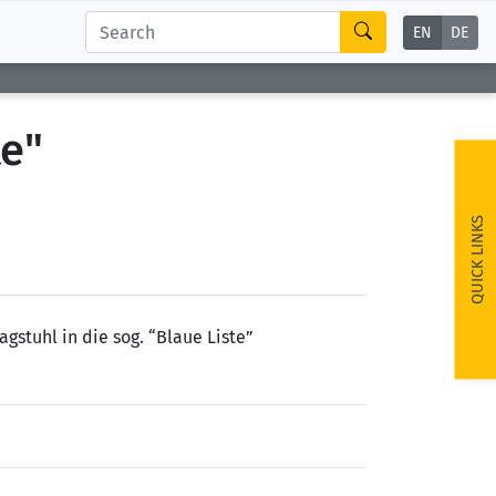
EN
DE
te"
QUICK LINKS
gstuhl in die sog. “Blaue Liste”