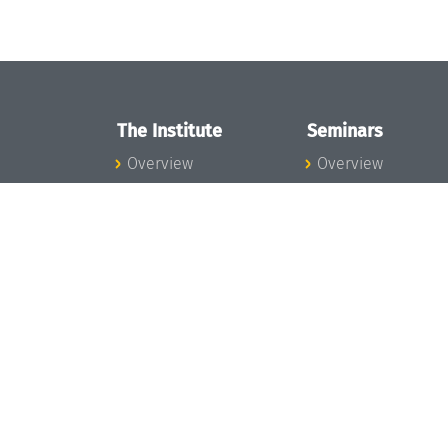
The Institute
Seminars
Overview
Overview
News
Seminar Calendar
Concept and
Seminar News
Organization
Seminar Team
Team
Dagstuhl Seminar
Bodies and Boards
Dagstuhl
Funding and
Perspectives
Financing
GI-Dagstuhl
Projects
Seminars
Press
Summer Schools
Dagstuhl's Impact
Research Meeting