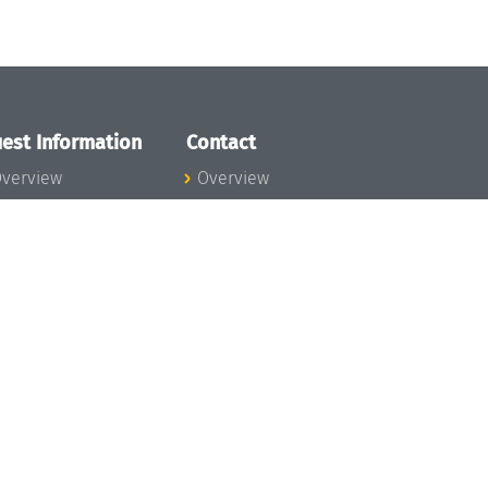
est Information
Contact
verview
Overview
lanning your visit
ow to get to
chloss Dagstuhl
nfection prevention
easures
xpenses
hildcare
ibrary
rt
istory