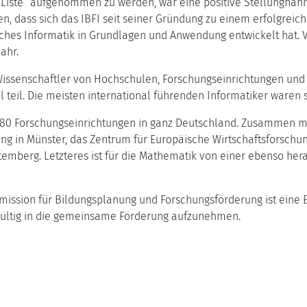
e Liste” aufgenommen zu werden, war eine positive Stellungnah
 dass sich das IBFI seit seiner Gründung zu einem erfolgreich
aches Informatik in Grundlagen und Anwendung entwickelt hat.
ahr.
issenschaftler von Hochschulen, Forschungseinrichtungen und I
l teil. Die meisten international führenden Informatiker waren 
ur 80 Forschungseinrichtungen in ganz Deutschland. Zusammen m
schung in Münster, das Zentrum für Europäische Wirtschaftsfors
emberg. Letzteres ist für die Mathematik von einer ebenso her
ssion für Bildungsplanung und Forschungsförderung ist eine 
dgültig in die gemeinsame Förderung aufzunehmen.