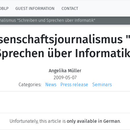
DBLP
GUEST INFORMATION
CONTACT
alismus "Schreiben und Sprechen über Informatik"
enschaftsjournalismus 
Sprechen über Informatik
Angelika Müller
2009-05-07
Categories:
News
Press release
Seminars
Unfortunately, this article is
only available in German
.