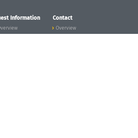
est Information
Contact
verview
Overview
lanning your visit
ow to get to
chloss Dagstuhl
nfection prevention
easures
xpenses
hildcare
ibrary
rt
istory