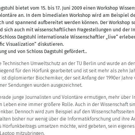
agstuhl bietet vom 15. bis 17. Juni 2009 einen Workshop Wiss
Volontäre an. In dem bimedialen Workshop wird am Beispiel de
h und spannend aufbereitet werden können. Der Workshop soll
 sich auch mit wissenschaftlichen Fragestellungen und der I
hloss Dagstuhl internationale Wissenschaftler „live“ erleben
c Visualization“ diskutieren.
ung und von Schloss Dagstuhl gefördert..
rte Technischen Umweltschutz an der TU Berlin und wurde an d
iegend für den Hörfunk gearbeitet und ist seit mehr als zehn Ja
h ist diplomierter Biochemiker, der seit Anfang der 1990er Jahr
iner Sendungen wurden ausgezeichnet.
ade junge Journalisten und Volontäre ermutigen, mehr über I
hen Leben eine immer größere Rolle. Auch in der Wissenschaft s
enkbar. Dennoch wird zum Beispiel auf den Wissenschaftsseiten
ten bisher nur wenig über die Informatikforschung und ihre 
 Hörfunkbeitrags umsetzen möchte, wird gebeten, sein eigene
 Laptop mitzubringen.