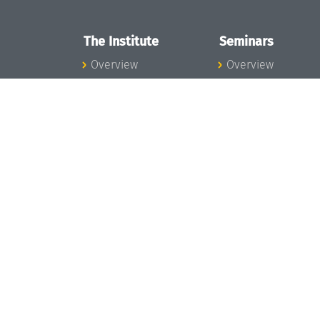
The Institute
Seminars
Overview
Overview
News
Seminar Calendar
Concept and
Seminar News
Organization
Seminar Team
Team
Dagstuhl Seminar
Bodies and Boards
Dagstuhl
Funding and
Perspectives
Financing
GI-Dagstuhl
Projects
Seminars
Press
Summer Schools
Dagstuhl's Impact
Research Meeting
Jobs
Research Guests
Gender Equality
Good Scientific
Good Scientific
Practice