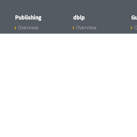
Publishing
dblp
Gu
Overview
Overview
O
To the Publications
To dblp.org
P
Publishing News
dblp News
H
Publishing Team
dblp Team
S
I
s
All Series
dblp Steering
m
LIPIcs
Committee
E
OASIcs
dblp Ethics
C
LITES
Donate to dblp
L
TGDK
A
Dagstuhl Reports
H
s
Open Access Policy
Publication Ethics
Publishing Steering
Committee