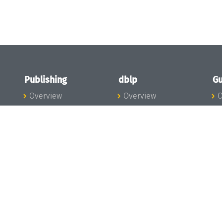
Publishing
dblp
Gu
Overview
Overview
O
To the Publications
To dblp.org
P
Publishing News
dblp News
H
Publishing Team
dblp Team
S
I
s
All Series
dblp Steering
m
LIPIcs
Committee
E
OASIcs
dblp Ethics
C
LITES
Donate to dblp
L
TGDK
A
Dagstuhl Reports