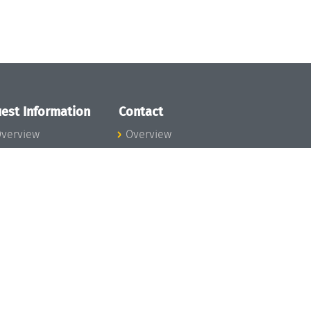
est Information
Contact
verview
Overview
lanning your visit
ow to get to
chloss Dagstuhl
nfection prevention
easures
xpenses
hildcare
ibrary
rt