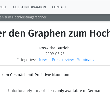
DBLP
GUEST INFORMATION
CONTACT
en zum Hochleistungsrechner
r den Graphen zum Hoch
Roswitha Bardohl
2009-03-23
Categories:
News
Press review
Seminars
ack im Gespräch mit Prof. Uwe Naumann
Unfortunately, this article is
only available in German
.