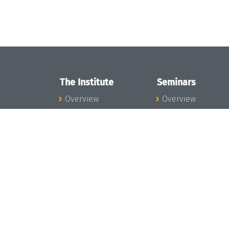
The Institute
Seminars
Overview
Overview
News
Seminar Calendar
Concept and
Seminar News
Organization
Seminar Team
Team
Dagstuhl Seminar
Bodies and Boards
Dagstuhl
Funding and
Perspectives
Financing
GI-Dagstuhl
Projects
Seminars
Press
Summer Schools