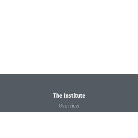
The Institute
Overview
News
Concept and Organization
Team