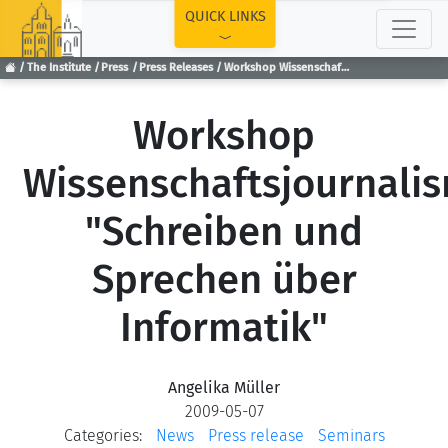
TOP
QUICK LINKS
The Institute
Press
Press Releases
Workshop Wissenschaftsjournalismus "Schreiben und Sprechen über Informatik"
Workshop
Wissenschaftsjournali
"Schreiben und
Sprechen über
Informatik"
Angelika Müller
2009-05-07
Categories:
News
Press release
Seminars