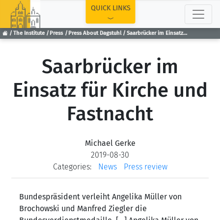
TOP
QUICK LINKS
The Institute
Press
Press About Dagstuhl
Saarbrücker im Einsatz für Kirche und Fastnacht
Saarbrücker im
Einsatz für Kirche und
Fastnacht
Michael Gerke
2019-08-30
Categories:
News
Press review
Bundespräsident verleiht Angelika Müller von
Brochowski und Manfred Ziegler die