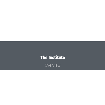
The Institute
Overview
News
Concept and Organization
Team
Bodies and Boards
Funding and Financing
Projects